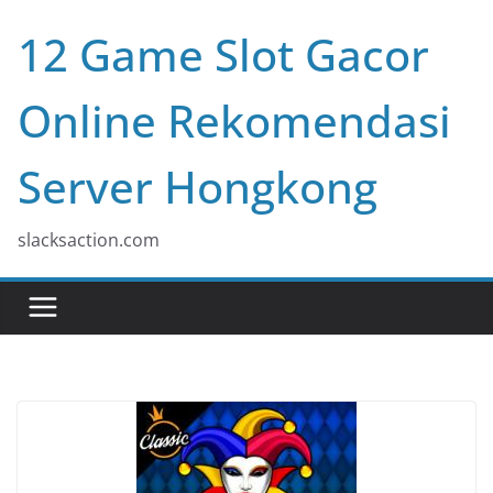
Skip
12 Game Slot Gacor
to
content
Online Rekomendasi
Server Hongkong
slacksaction.com